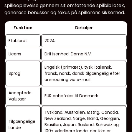
spilleoplevelse gennem sit omfattende spilbibliotek,
generøse bonusser og fokus på spillerens sikkerhed.
Funktion
Detaljer
Etableret
2024
Licens
Driftsenhed: Dama N.V.
Engelsk (primært), tysk, italiensk,
Sprog
fransk, norsk, dansk tilgængelig efter
anmodning via e-mail
Acceptede
EUR anbefales til Danmark
Valutaer
Tyskland, Australien, Østrig, Canada,
New Zealand, Norge, Irland, Georgien,
Tilgængelige
Brasilien, Japan, Rusland, Schweiz og
Lande
100+ yderligere lande, der ikke er