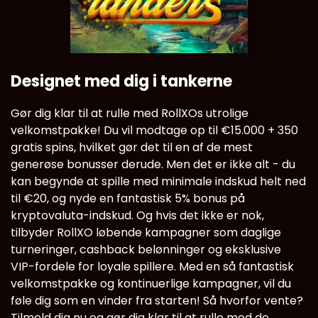
Designet med dig i tankerne
Gør dig klar til at rulle med RollXOs utrolige
velkomstpakke! Du vil modtage op til €15.000 + 350
gratis spins, hvilket gør det til en af de mest
generøse bonusser derude. Men det er ikke alt - du
kan begynde at spille med minimale indskud helt ned
til €20, og nyde en fantastisk 5% bonus på
kryptovaluta-indskud. Og hvis det ikke er nok,
tilbyder RollXO løbende kampagner som daglige
turneringer, cashback belønninger og eksklusive
VIP-fordele for loyale spillere. Med en så fantastisk
velkomstpakke og kontinuerlige kampagner, vil du
føle dig som en vinder fra starten! Så hvorfor vente?
Tilmeld dig nu og gør dig klar til at rulle med de