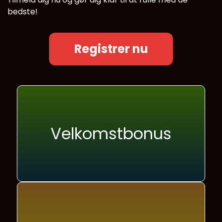
bedste!
Registrer nu
Velkomstbonus