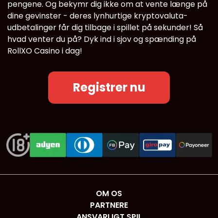
pengene. Og bekymr dig ikke om at vente længe på
dine gevinster - deres lynhurtige kryptovaluta-
udbetalinger får dig tilbage i spillet på sekunder! Så
hvad venter du på? Dyk ind i sjov og spænding på
RollXO Casino i dag!
Registrer nu
OM OS
PARTNERE
ANSVARLIGT SPIL