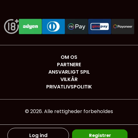
OM OS
PARTNERE
ANSVARLIGT SPIL
VILKÅR
PRIVATLIVSPOLITIK
©
2026
. Alle rettigheder forbeholdes
Log ind
Registrer