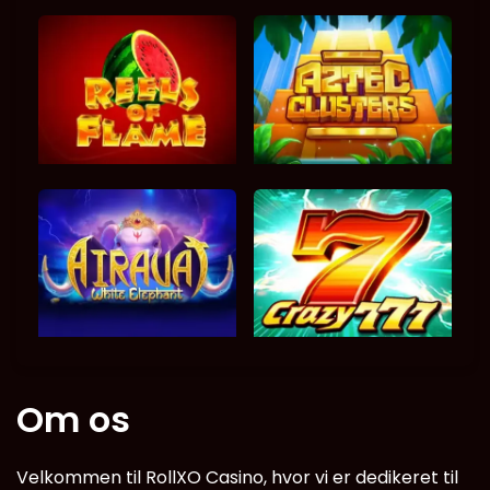
Om os
Velkommen til RollXO Casino, hvor vi er dedikeret til