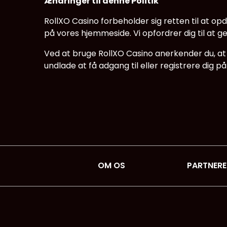
Ændringer til denne Politik
RollXO Casino forbeholder sig retten til at op
på vores hjemmeside. Vi opfordrer dig til at 
Ved at bruge RollXO Casino anerkender du, at d
undlade at få adgang til eller registrere dig p
OM OS
PARTNERE