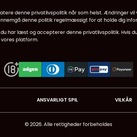
datere denne privatlivspolitik når som helst. Ændringer v
gennemgå denne politik regelmæssigt for at holde dig inf
u har læst og accepterer denne privatlivspolitik. Hvis du
å vores platform.
ANSVARLIGT SPIL
VILKÅR
©
2026
. Alle rettigheder forbeholdes