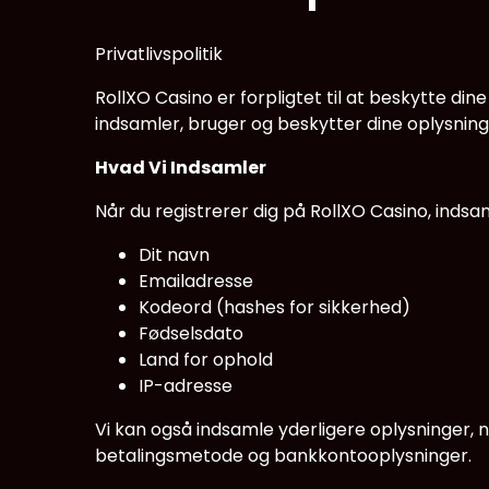
Privatlivspolitik
RollXO Casino er forpligtet til at beskytte dine
indsamler, bruger og beskytter dine oplysning
Hvad Vi Indsamler
Når du registrerer dig på RollXO Casino, indsa
Dit navn
Emailadresse
Kodeord (hashes for sikkerhed)
Fødselsdato
Land for ophold
IP-adresse
Vi kan også indsamle yderligere oplysninger, 
betalingsmetode og bankkontooplysninger.