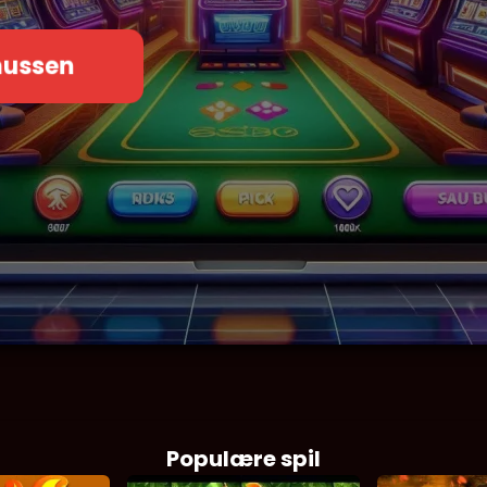
nussen
Populære spil