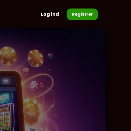
Log ind
Registrer