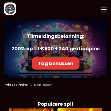
☰
Tilmeldingsbelønning:
200% op til €900 + 240 gratis spins
Tag bonussen
›
RollXO Casino
Bonusser
Populære spil