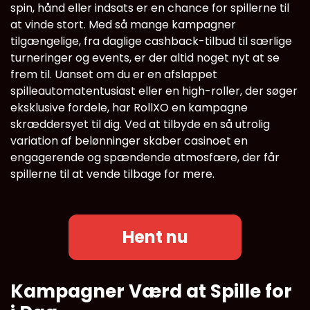
spin, hånd eller indsats er en chance for spillerne til
at vinde stort. Med så mange kampagner
tilgængelige, fra daglige cashback-tilbud til særlige
turneringer og events, er der altid noget nyt at se
frem til. Uanset om du er en afslappet
spilleautomatentusiast eller en high-roller, der søger
eksklusive fordele, har RollXO en kampagne
skræddersyet til dig. Ved at tilbyde en så utrolig
variation af belønninger skaber casinoet en
engagerende og spændende atmosfære, der får
spillerne til at vende tilbage for mere.
Hent nu
Kampagner Værd at Spille for