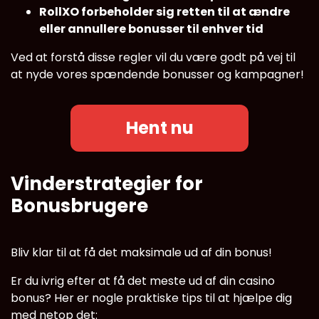
RollXO forbeholder sig retten til at ændre
eller annullere bonusser til enhver tid
Ved at forstå disse regler vil du være godt på vej til
at nyde vores spændende bonusser og kampagner!
Hent nu
Vinderstrategier for
Bonusbrugere
Bliv klar til at få det maksimale ud af din bonus!
Er du ivrig efter at få det meste ud af din casino
bonus? Her er nogle praktiske tips til at hjælpe dig
med netop det: