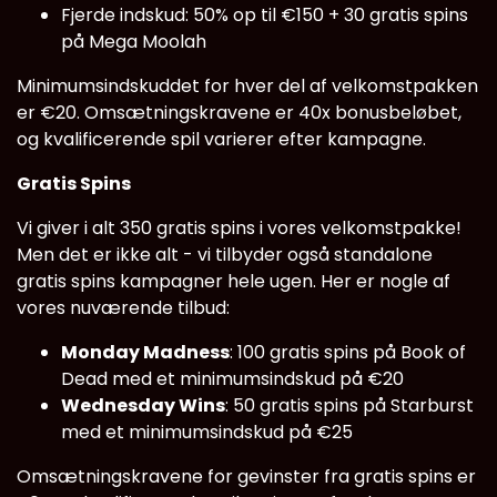
Fjerde indskud: 50% op til €150 + 30 gratis spins
på Mega Moolah
Minimumsindskuddet for hver del af velkomstpakken
er €20. Omsætningskravene er 40x bonusbeløbet,
og kvalificerende spil varierer efter kampagne.
Gratis Spins
Vi giver i alt 350 gratis spins i vores velkomstpakke!
Men det er ikke alt - vi tilbyder også standalone
gratis spins kampagner hele ugen. Her er nogle af
vores nuværende tilbud:
Monday Madness
: 100 gratis spins på Book of
Dead med et minimumsindskud på €20
Wednesday Wins
: 50 gratis spins på Starburst
med et minimumsindskud på €25
Omsætningskravene for gevinster fra gratis spins er