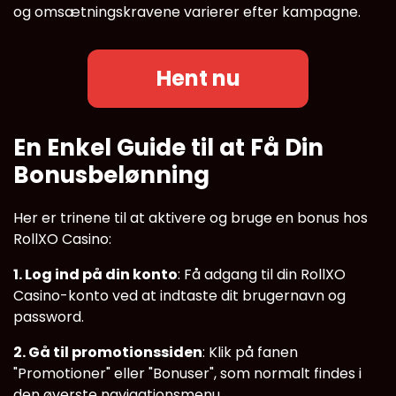
og omsætningskravene varierer efter kampagne.
Hent nu
En Enkel Guide til at Få Din
Bonusbelønning
Her er trinene til at aktivere og bruge en bonus hos
RollXO Casino:
1. Log ind på din konto
: Få adgang til din RollXO
Casino-konto ved at indtaste dit brugernavn og
password.
2. Gå til promotionssiden
: Klik på fanen
"Promotioner" eller "Bonuser", som normalt findes i
den øverste navigationsmenu.